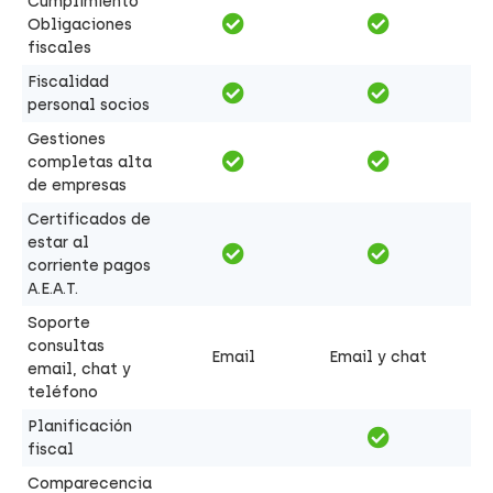
Cumplimiento
Obligaciones
fiscales
Fiscalidad
personal socios
Gestiones
completas alta
de empresas
Certificados de
estar al
corriente pagos
A.E.A.T.
Soporte
consultas
Email
Email y chat
email, chat y
teléfono
Planificación
fiscal
Comparecencia