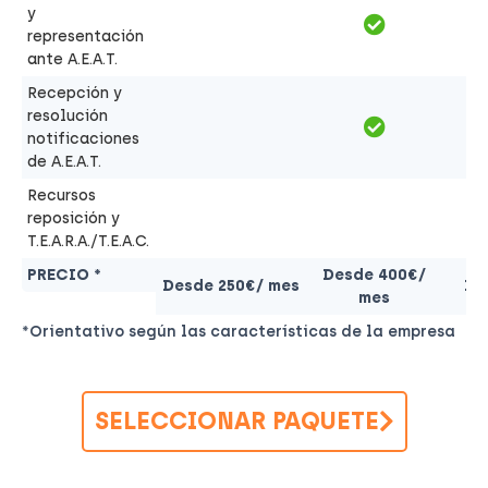
y
representación
ante A.E.A.T.
Recepción y
resolución
notificaciones
de A.E.A.T.
Recursos
reposición y
T.E.A.R.A./T.E.A.C.
PRECIO *
Desde 400€/
Desde 250€/ mes
De
mes
*Orientativo según las características de la empresa
SELECCIONAR PAQUETE