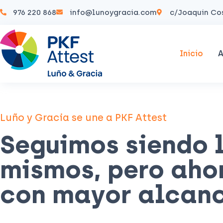
976 220 868
info@lunoygracia.com
c/Joaquin Cos
Inicio
A
Luño y Gracia se une a PKF Attest
Seguimos siendo 
mismos, pero aho
con mayor alcan