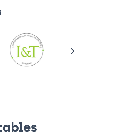
s
tables