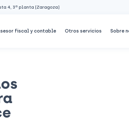
ta 4, 3ª planta (Zaragoza)
sesor fiscal y contable
Otros servicios
Sobre n
los
ra
ce