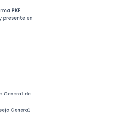
firma
PKF
y presente en
jo General de
nsejo General