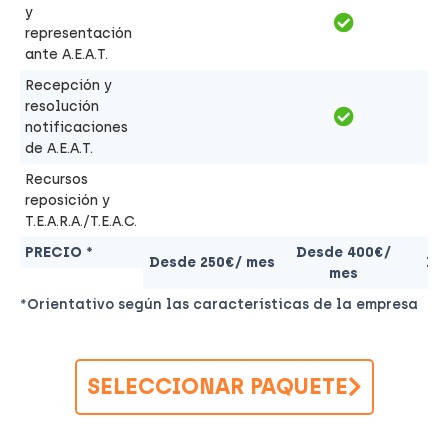
y
representación
ante A.E.A.T.
Recepción y
resolución
notificaciones
de A.E.A.T.
Recursos
reposición y
T.E.A.R.A./T.E.A.C.
PRECIO *
Desde 400€/
Desde 250€/ mes
De
mes
*Orientativo según las características de la empresa
SELECCIONAR PAQUETE