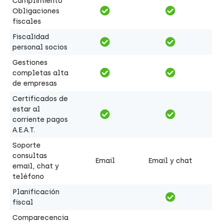
Cumplimiento
Obligaciones
fiscales
Fiscalidad
personal socios
Gestiones
completas alta
de empresas
Certificados de
estar al
corriente pagos
A.E.A.T.
Soporte
consultas
Email
Email y chat
email, chat y
teléfono
Planificación
fiscal
Comparecencia