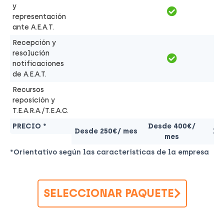
y
representación
ante A.E.A.T.
Recepción y
resolución
notificaciones
de A.E.A.T.
Recursos
reposición y
T.E.A.R.A./T.E.A.C.
PRECIO *
Desde 400€/
Desde 250€/ mes
De
mes
*Orientativo según las características de la empresa
SELECCIONAR PAQUETE