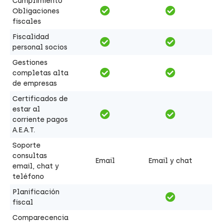
Cumplimiento
Obligaciones
fiscales
Fiscalidad
personal socios
Gestiones
completas alta
de empresas
Certificados de
estar al
corriente pagos
A.E.A.T.
Soporte
consultas
Email
Email y chat
email, chat y
teléfono
Planificación
fiscal
Comparecencia