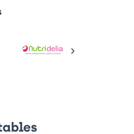
s
tables