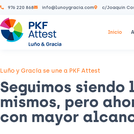
976 220 868
info@lunoygracia.com
c/Joaquin Cos
Inicio
A
Luño y Gracia se une a PKF Attest
Seguimos siendo 
mismos, pero aho
con mayor alcan