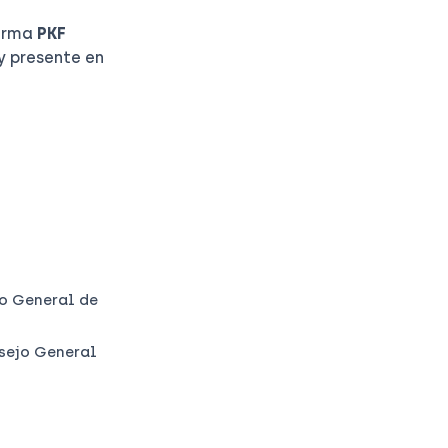
firma
PKF
y presente en
jo General de
nsejo General