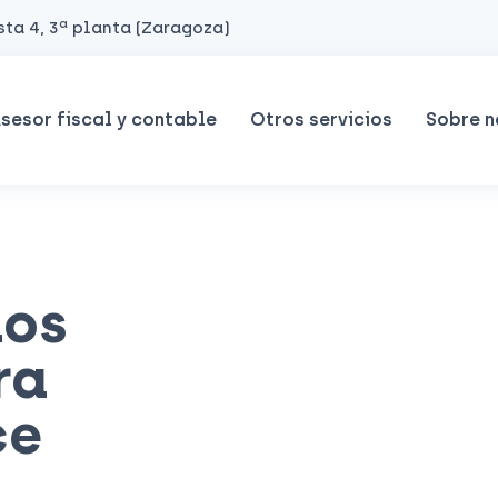
ta 4, 3ª planta (Zaragoza)
sesor fiscal y contable
Otros servicios
Sobre n
los
ra
ce