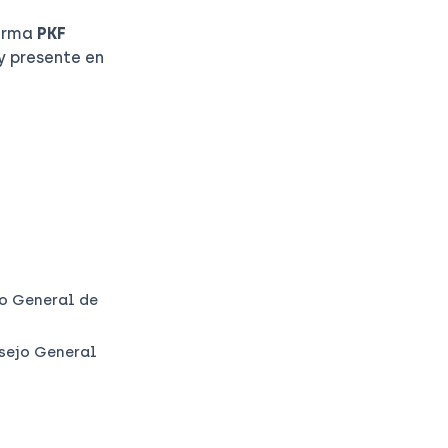
firma
PKF
y presente en
jo General de
nsejo General