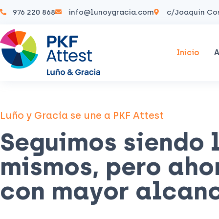
976 220 868
info@lunoygracia.com
c/Joaquin Cos
Inicio
A
Luño y Gracia se une a PKF Attest
Seguimos siendo 
mismos, pero aho
con mayor alcan