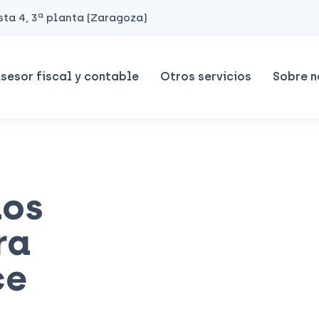
ta 4, 3ª planta (Zaragoza)
sesor fiscal y contable
Otros servicios
Sobre n
los
ra
ce