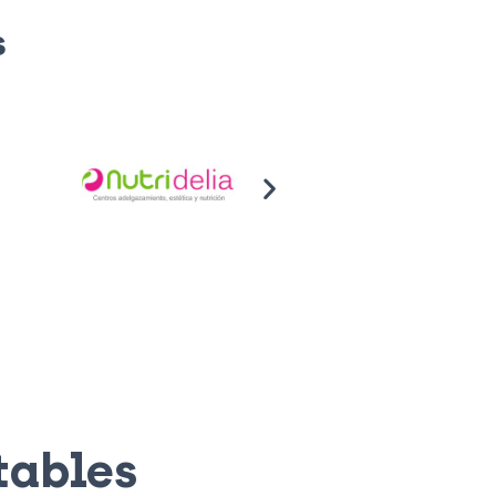
s
tables