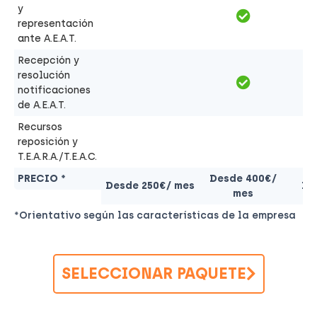
y
representación
ante A.E.A.T.
Recepción y
resolución
notificaciones
de A.E.A.T.
Recursos
reposición y
T.E.A.R.A./T.E.A.C.
PRECIO *
Desde 400€/
Desde 250€/ mes
De
mes
*Orientativo según las características de la empresa
SELECCIONAR PAQUETE