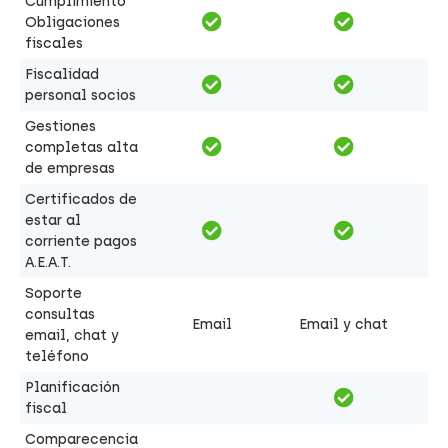
Cumplimiento
Obligaciones
fiscales
Fiscalidad
personal socios
Gestiones
completas alta
de empresas
Certificados de
estar al
corriente pagos
A.E.A.T.
Soporte
consultas
Email
Email y chat
email, chat y
teléfono
Planificación
fiscal
Comparecencia