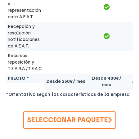
y
representación
ante A.E.A.T.
Recepción y
resolución
notificaciones
de A.E.A.T.
Recursos
reposición y
T.E.A.R.A./T.E.A.C.
PRECIO *
Desde 400€/
Desde 250€/ mes
De
mes
*Orientativo según las características de la empresa
SELECCIONAR PAQUETE