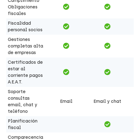
Cumplimiento
Obligaciones
fiscales
Fiscalidad
personal socios
Gestiones
completas alta
de empresas
Certificados de
estar al
corriente pagos
A.E.A.T.
Soporte
consultas
Email
Email y chat
email, chat y
teléfono
Planificación
fiscal
Comparecencia