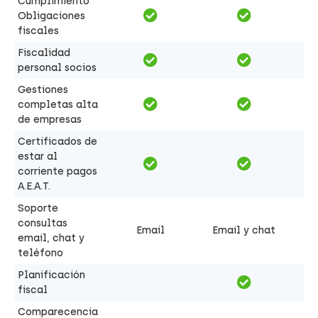
Cumplimiento
Obligaciones
fiscales
Fiscalidad
personal socios
Gestiones
completas alta
de empresas
Certificados de
estar al
corriente pagos
A.E.A.T.
Soporte
consultas
Email
Email y chat
email, chat y
teléfono
Planificación
fiscal
Comparecencia