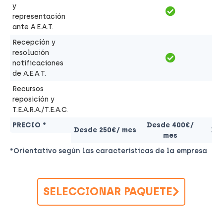
y
representación
ante A.E.A.T.
Recepción y
resolución
notificaciones
de A.E.A.T.
Recursos
reposición y
T.E.A.R.A./T.E.A.C.
PRECIO *
Desde 400€/
Desde 250€/ mes
De
mes
*Orientativo según las características de la empresa
SELECCIONAR PAQUETE