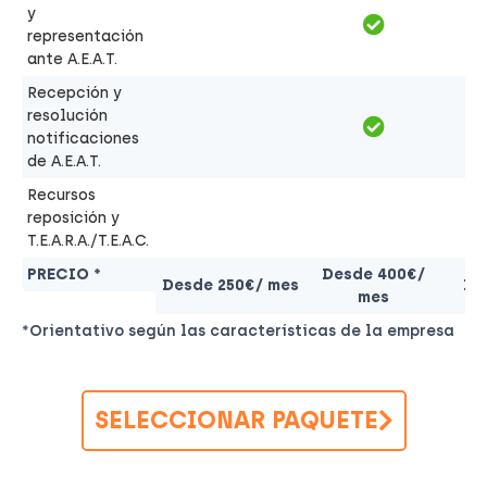
y
representación
ante A.E.A.T.
Recepción y
resolución
notificaciones
de A.E.A.T.
Recursos
reposición y
T.E.A.R.A./T.E.A.C.
PRECIO *
Desde 400€/
Desde 250€/ mes
De
mes
*Orientativo según las características de la empresa
SELECCIONAR PAQUETE