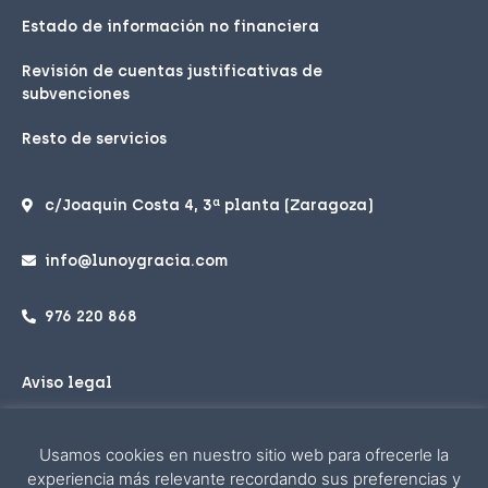
Estado de información no financiera
Revisión de cuentas justificativas de
subvenciones
Resto de servicios
c/Joaquin Costa 4, 3ª planta (Zaragoza)
info@lunoygracia.com
976 220 868
Aviso legal
Política de privacidad
Usamos cookies en nuestro sitio web para ofrecerle la
Política de cookies
experiencia más relevante recordando sus preferencias y