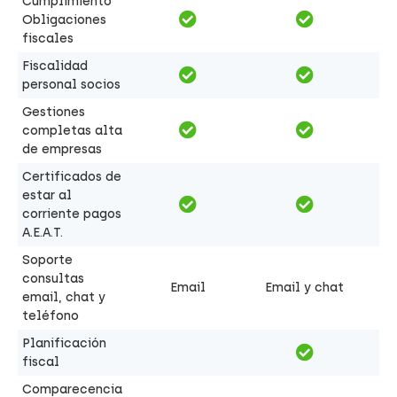
Cumplimiento
Obligaciones
fiscales
Fiscalidad
personal socios
Gestiones
completas alta
de empresas
Certificados de
estar al
corriente pagos
A.E.A.T.
Soporte
consultas
Email
Email y chat
email, chat y
teléfono
Planificación
fiscal
Comparecencia