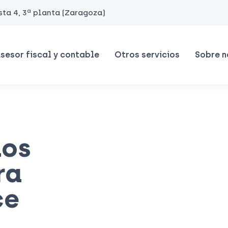
ta 4, 3ª planta (Zaragoza)
sesor fiscal y contable
Otros servicios
Sobre n
los
ra
ce