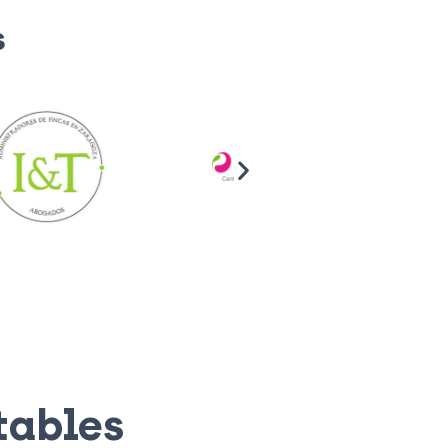
s
tables