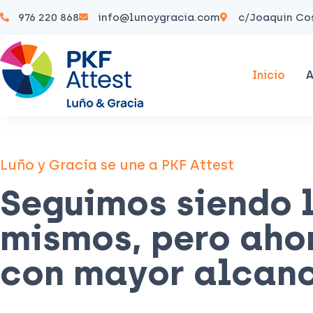
976 220 868
info@lunoygracia.com
c/Joaquin Cos
Inicio
A
Luño y Gracia se une a PKF Attest
Seguimos siendo 
mismos, pero aho
con mayor alcan