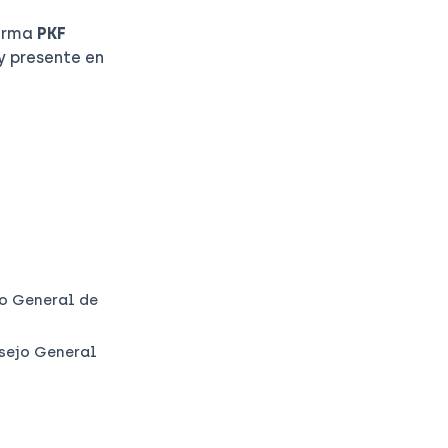
firma
PKF
y presente en
jo General de
nsejo General