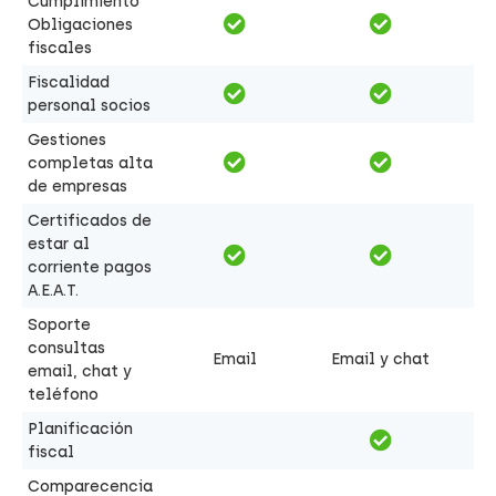
Cumplimiento
Obligaciones
fiscales
Fiscalidad
personal socios
Gestiones
completas alta
de empresas
Certificados de
estar al
corriente pagos
A.E.A.T.
Soporte
consultas
Email
Email y chat
email, chat y
teléfono
Planificación
fiscal
Comparecencia