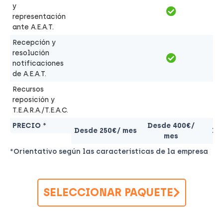
y
representación
ante A.E.A.T.
Recepción y
resolución
notificaciones
de A.E.A.T.
Recursos
reposición y
T.E.A.R.A./T.E.A.C.
PRECIO *
Desde 400€/
Desde 250€/ mes
De
mes
*Orientativo según las características de la empresa
SELECCIONAR PAQUETE