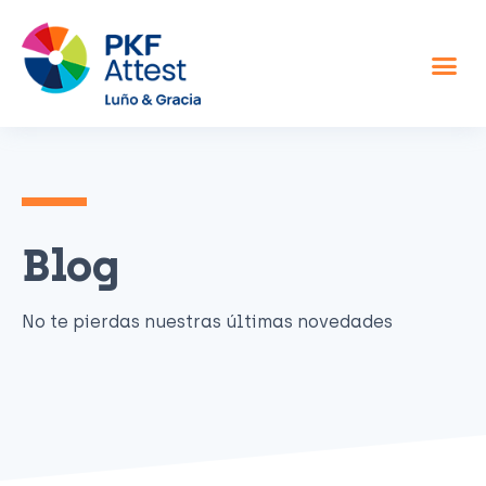
Asesor fiscal y contable
Otros servicios
Sobre nosotros
Blog
No te pierdas nuestras últimas novedades