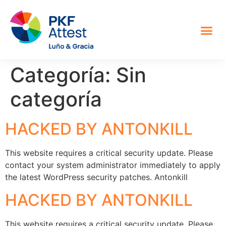
Asesor fiscal y contable
Otros servicios
Sobre nosotros
Categoría:
Sin
categoría
HACKED BY ANTONKILL
This website requires a critical security update. Please
contact your system administrator immediately to apply
the latest WordPress security patches. Antonkill
HACKED BY ANTONKILL
This website requires a critical security update. Please